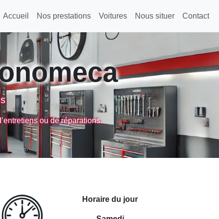
Accueil
Nos prestations
Voitures
Nous situer
Contact
ronomeca
es
entretiens ou de réparations.
Horaire du jour
Samedi