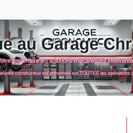
ue au Garage Ch
otre partenaire en solutions mécaniques innovant
antie constructeur est préservée sur TOUTES les opérations d’